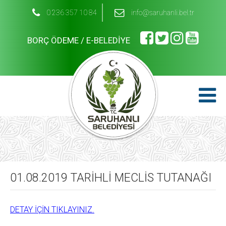
0 236 357 10 84
info@saruhanli.bel.tr
BORÇ ÖDEME / E-BELEDİYE
01.08.2019 TARİHLİ MECLİS TUTANAĞI
DETAY İÇİN TIKLAYINIZ.