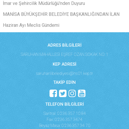
İmar ve Şehircilik Müdürlüğü'nden Duyuru
MANİSA BÜYÜKŞEHİR BELEDİYE BAŞKANLIĞINDAN İLAN
Haziran Ayı Meclis Gündemi
ADRES BİLGİLERİ
SARUHAN MAHALLESİ EŞREF OZAN SOKAK NO: 1
KEP ADRESİ
saruhanlibelediyesi@hs01.kep.tr
TAKİP EDİN
TELEFON BİLGİLERİ
Santral: 0 236 357 10 84
Fax: 0 236 357 3474
Beyaz Masa: 0 236 357 34 70